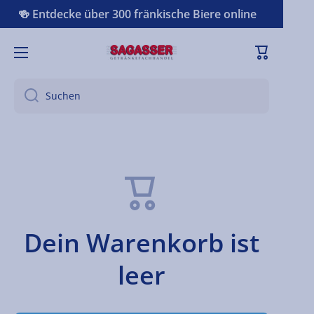
🍻 Entdecke über 300 fränkische Biere online
Direkt zum Inhalt
Versandkostenfrei - jetzt schon ab 49 € 📦🚚
Warenkorb
Suchen
Dein Warenkorb ist
leer